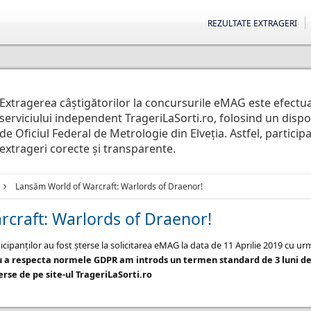
REZULTATE EXTRAGERI
Extragerea câștigătorilor la concursurile eMAG este efectu
serviciului independent TrageriLaSorti.ro, folosind un disp
de Oficiul Federal de Metrologie din Elveția. Astfel, particip
extrageri corecte și transparente.
Lansăm World of Warcraft: Warlords of Draenor!
craft: Warlords of Draenor!
icipanților au fost șterse la solicitarea eMAG la data de 11 Aprilie 2019 cu u
u a respecta normele GDPR am introds un termen standard de 3 luni de
rse de pe site-ul TrageriLaSorti.ro