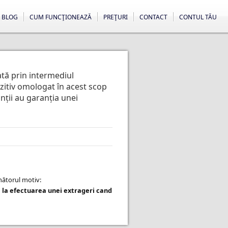
BLOG
CUM FUNCŢIONEAZĂ
PREŢURI
CONTACT
CONTUL TĂU
ată prin intermediul
ozitiv omologat în acest scop
anții au garanția unei
rmătorul motiv:
 la efectuarea unei extrageri cand