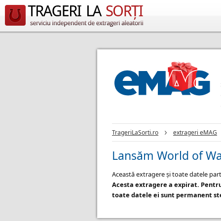
TrageriLaSorti.ro
extrageri eMAG
Lansăm World of War
Această extragere și toate datele part
Acesta extragere a expirat. Pentr
toate datele ei sunt permanent ste