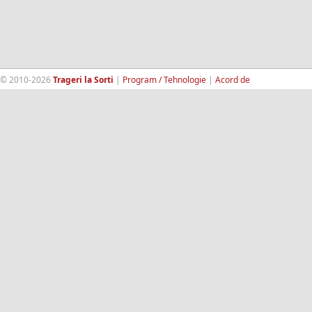
© 2010-2026
Trageri la Sorti
|
Program / Tehnologie
|
Acord de
confidentialitate
|
Termeni si conditii
|
Contact
|
193.189.98.18
RandomWinners.com
| Site securizat de