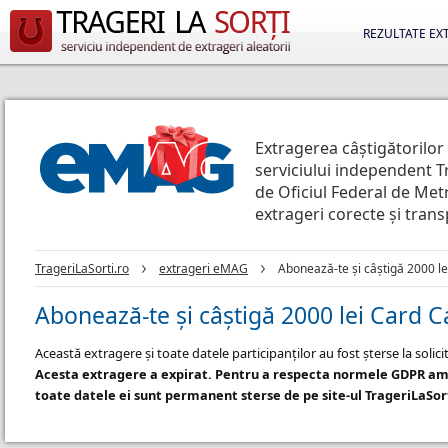
REZULTATE EX
Extragerea câștigătorilor
serviciului independent T
de Oficiul Federal de Metr
extrageri corecte și tran
TrageriLaSorti.ro
extrageri eMAG
Abonează-te și câștigă 2000 l
Abonează-te și câștigă 2000 lei Card 
Această extragere și toate datele participanților au fost șterse la soli
Acesta extragere a expirat. Pentru a respecta normele GDPR am 
toate datele ei sunt permanent sterse de pe site-ul TrageriLaSor