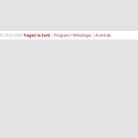
© 2010-2026
Trageri la Sorti
|
Program / Tehnologie
|
Acord de
confidentialitate
|
Termeni si conditii
|
Contact
|
193.189.98.18
RandomWinners.com
| Site securizat de