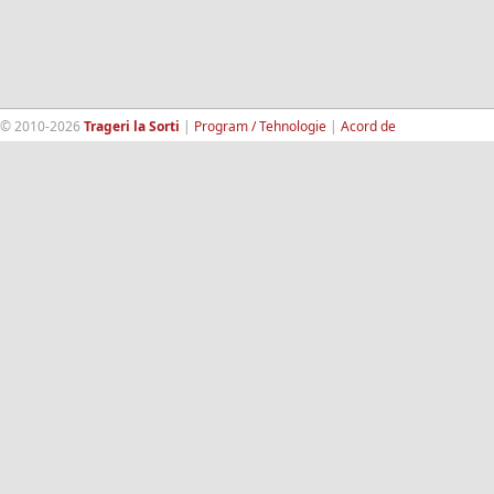
© 2010-2026
Trageri la Sorti
|
Program / Tehnologie
|
Acord de
confidentialitate
|
Termeni si conditii
|
Contact
|
193.189.98.18
RandomWinners.com
| Site securizat de