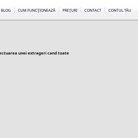
BLOG
CUM FUNCŢIONEAZĂ
PREŢURI
CONTACT
CONTUL TĂU
fectuarea unei extrageri cand toate