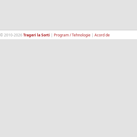
© 2010-2026
Trageri la Sorti
|
Program / Tehnologie
|
Acord de
confidentialitate
|
Termeni si conditii
|
Contact
|
193.189.98.18
RandomWinners.com
| Site securizat de