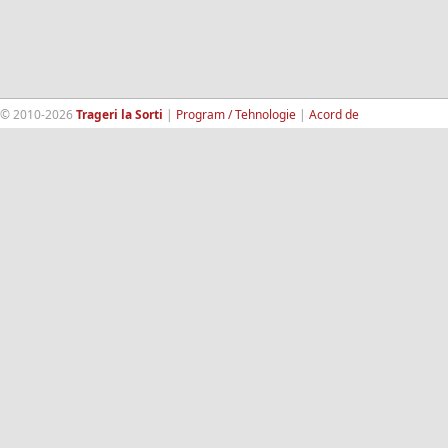
© 2010-2026
Trageri la Sorti
|
Program / Tehnologie
|
Acord de
confidentialitate
|
Termeni si conditii
|
Contact
|
193.189.98.18
RandomWinners.com
| Site securizat de