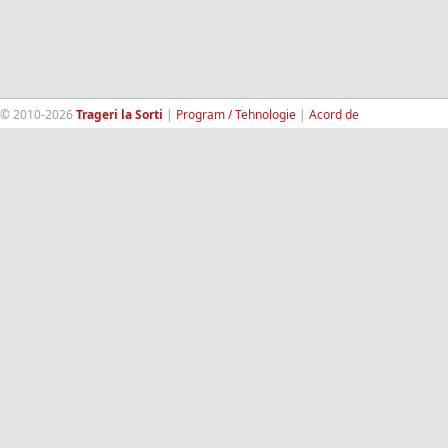
© 2010-2026
Trageri la Sorti
|
Program / Tehnologie
|
Acord de
confidentialitate
|
Termeni si conditii
|
Contact
|
193.189.98.18
RandomWinners.com
| Site securizat de