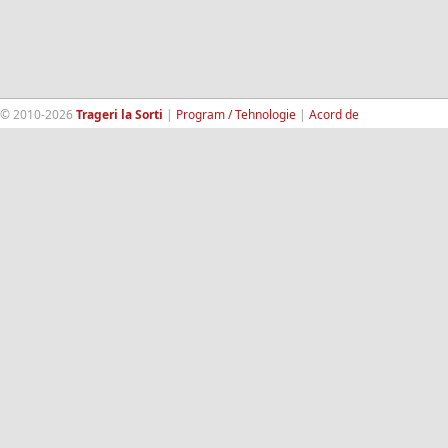
© 2010-2026
Trageri la Sorti
|
Program / Tehnologie
|
Acord de
confidentialitate
|
Termeni si conditii
|
Contact
|
193.189.98.18
RandomWinners.com
| Site securizat de