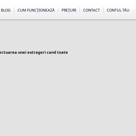
BLOG
CUM FUNCŢIONEAZĂ
PREŢURI
CONTACT
CONTUL TĂU
fectuarea unei extrageri cand toate