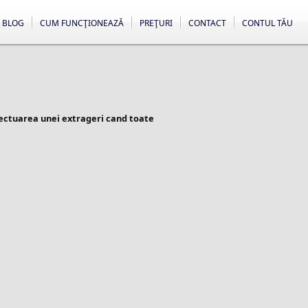
BLOG
CUM FUNCŢIONEAZĂ
PREŢURI
CONTACT
CONTUL TĂU
fectuarea unei extrageri cand toate