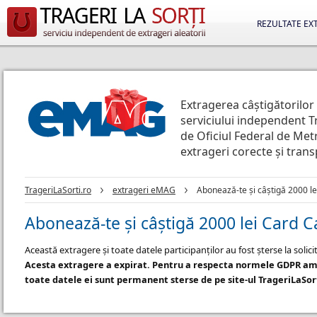
REZULTATE EX
Extragerea câștigătorilor
serviciului independent T
de Oficiul Federal de Metr
extrageri corecte și tran
TrageriLaSorti.ro
extrageri eMAG
Abonează-te și câștigă 2000 l
Abonează-te și câștigă 2000 lei Card 
Această extragere și toate datele participanților au fost șterse la soli
Acesta extragere a expirat. Pentru a respecta normele GDPR am 
toate datele ei sunt permanent sterse de pe site-ul TrageriLaSor