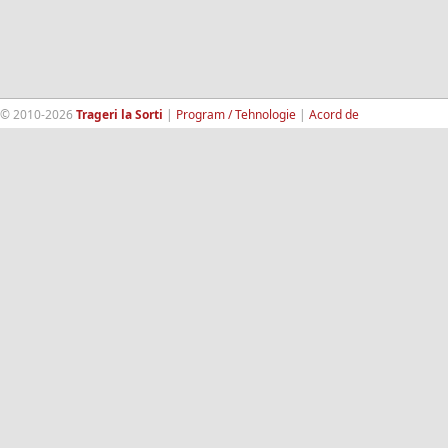
© 2010-2026
Trageri la Sorti
|
Program / Tehnologie
|
Acord de
confidentialitate
|
Termeni si conditii
|
Contact
|
193.189.98.18
RandomWinners.com
| Site securizat de