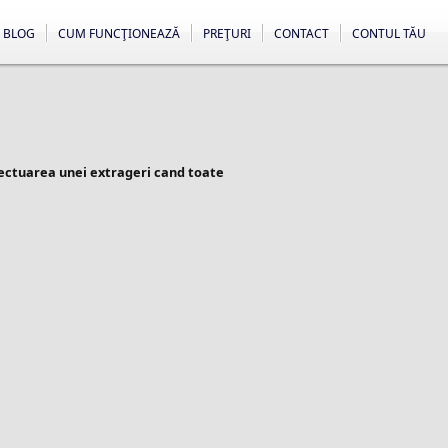
BLOG
CUM FUNCŢIONEAZĂ
PREŢURI
CONTACT
CONTUL TĂU
fectuarea unei extrageri cand toate