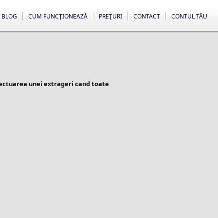
BLOG
CUM FUNCŢIONEAZĂ
PREŢURI
CONTACT
CONTUL TĂU
fectuarea unei extrageri cand toate