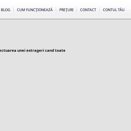
BLOG
CUM FUNCŢIONEAZĂ
PREŢURI
CONTACT
CONTUL TĂU
fectuarea unei extrageri cand toate