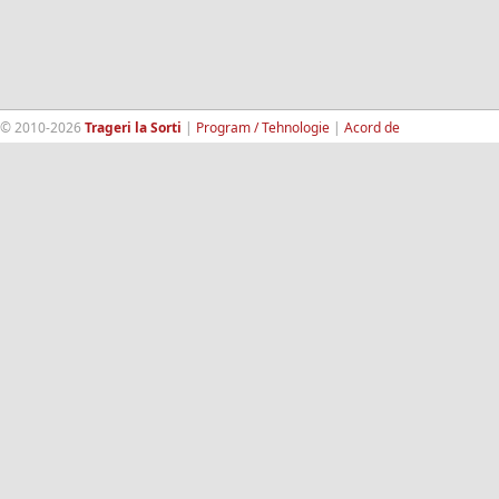
© 2010-2026
Trageri la Sorti
|
Program / Tehnologie
|
Acord de
confidentialitate
|
Termeni si conditii
|
Contact
|
193.189.98.18
RandomWinners.com
| Site securizat de