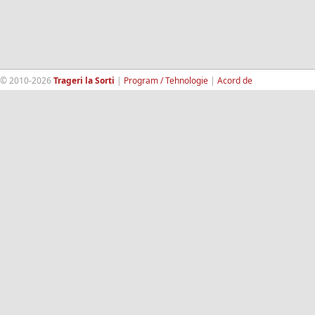
© 2010-2026
Trageri la Sorti
|
Program / Tehnologie
|
Acord de
confidentialitate
|
Termeni si conditii
|
Contact
|
193.189.98.18
RandomWinners.com
| Site securizat de