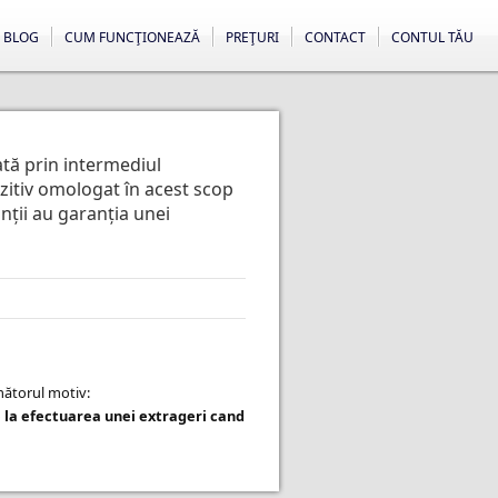
BLOG
CUM FUNCŢIONEAZĂ
PREŢURI
CONTACT
CONTUL TĂU
ată prin intermediul
ozitiv omologat în acest scop
anții au garanția unei
rmătorul motiv:
 la efectuarea unei extrageri cand