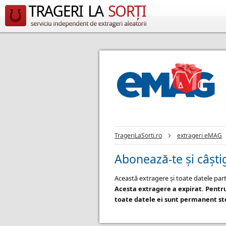
TrageriLaSorti.ro
extrageri eMAG
Abonează-te și câști
Această extragere și toate datele part
Acesta extragere a expirat. Pentr
toate datele ei sunt permanent ste