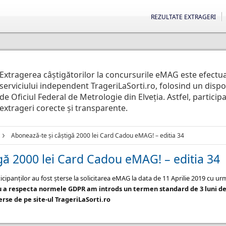
REZULTATE EXTRAGERI
Extragerea câștigătorilor la concursurile eMAG este efectu
serviciului independent TrageriLaSorti.ro, folosind un disp
de Oficiul Federal de Metrologie din Elveția. Astfel, particip
extrageri corecte și transparente.
Abonează-te și câștigă 2000 lei Card Cadou eMAG! – editia 34
gă 2000 lei Card Cadou eMAG! – editia 34
icipanților au fost șterse la solicitarea eMAG la data de 11 Aprilie 2019 cu u
u a respecta normele GDPR am introds un termen standard de 3 luni de
rse de pe site-ul TrageriLaSorti.ro