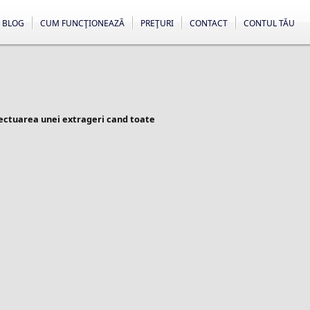
BLOG
CUM FUNCŢIONEAZĂ
PREŢURI
CONTACT
CONTUL TĂU
fectuarea unei extrageri cand toate