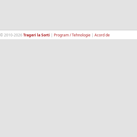
© 2010-2026
Trageri la Sorti
|
Program / Tehnologie
|
Acord de
confidentialitate
|
Termeni si conditii
|
Contact
|
193.189.98.18
RandomWinners.com
| Site securizat de