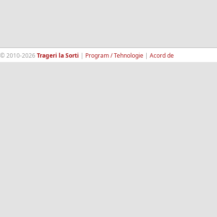
© 2010-2026
Trageri la Sorti
|
Program / Tehnologie
|
Acord de
confidentialitate
|
Termeni si conditii
|
Contact
|
193.189.98.18
RandomWinners.com
| Site securizat de