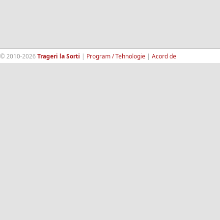
© 2010-2026
Trageri la Sorti
|
Program / Tehnologie
|
Acord de
confidentialitate
|
Termeni si conditii
|
Contact
|
193.189.98.18
RandomWinners.com
| Site securizat de