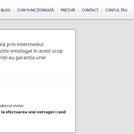
BLOG
CUM FUNCŢIONEAZĂ
PREŢURI
CONTACT
CONTUL TĂU
ată prin intermediul
ozitiv omologat în acest scop
anții au garanția unei
rmătorul motiv:
 la efectuarea unei extrageri cand