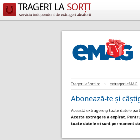
TrageriLaSorti.ro
extrageri eMAG
Abonează-te și câști
Această extragere și toate datele part
Acesta extragere a expirat. Pentr
toate datele ei sunt permanent ste