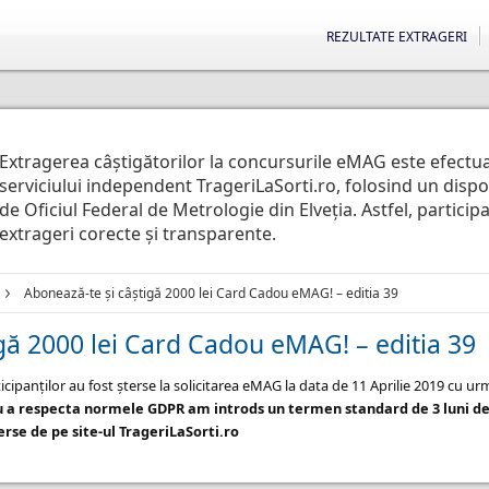
REZULTATE EXTRAGERI
Extragerea câștigătorilor la concursurile eMAG este efectu
serviciului independent TrageriLaSorti.ro, folosind un disp
de Oficiul Federal de Metrologie din Elveția. Astfel, particip
extrageri corecte și transparente.
Abonează-te și câștigă 2000 lei Card Cadou eMAG! – editia 39
gă 2000 lei Card Cadou eMAG! – editia 39
icipanților au fost șterse la solicitarea eMAG la data de 11 Aprilie 2019 cu u
u a respecta normele GDPR am introds un termen standard de 3 luni de
rse de pe site-ul TrageriLaSorti.ro