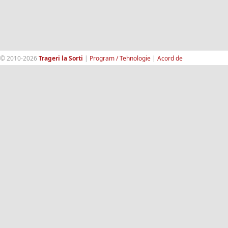
© 2010-2026
Trageri la Sorti
|
Program / Tehnologie
|
Acord de
confidentialitate
|
Termeni si conditii
|
Contact
|
193.189.98.18
RandomWinners.com
| Site securizat de