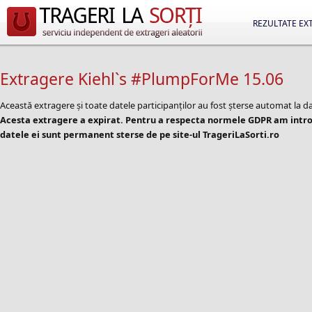
REZULTATE EX
Extragere Kiehl`s #PlumpForMe 15.06
Această extragere și toate datele participanților au fost șterse automat la d
Acesta extragere a expirat. Pentru a respecta normele GDPR am introd
datele ei sunt permanent sterse de pe site-ul TrageriLaSorti.ro