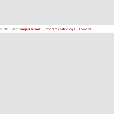
© 2010-2026
Trageri la Sorti
|
Program / Tehnologie
|
Acord de
confidentialitate
|
Termeni si conditii
|
Contact
|
193.189.98.18
RandomWinners.com
| Site securizat de