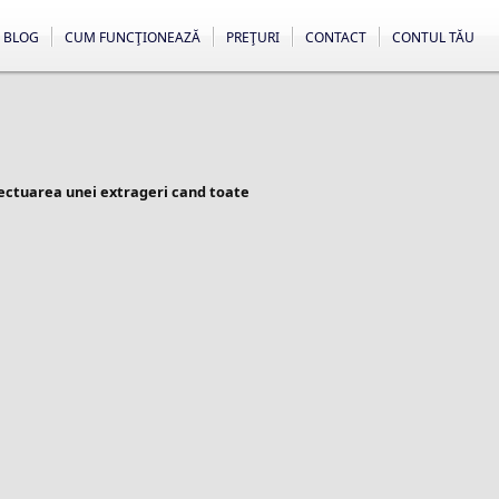
BLOG
CUM FUNCŢIONEAZĂ
PREŢURI
CONTACT
CONTUL TĂU
fectuarea unei extrageri cand toate