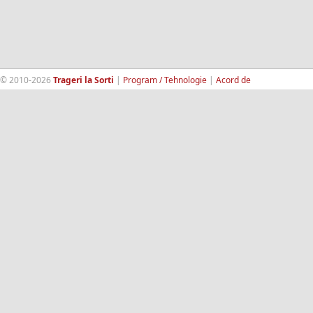
© 2010-2026
Trageri la Sorti
|
Program / Tehnologie
|
Acord de
confidentialitate
|
Termeni si conditii
|
Contact
|
193.189.98.18
RandomWinners.com
| Site securizat de