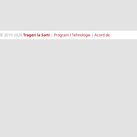
© 2010-2026
Trageri la Sorti
|
Program / Tehnologie
|
Acord de
confidentialitate
|
Termeni si conditii
|
Contact
|
193.189.98.18
RandomWinners.com
| Site securizat de