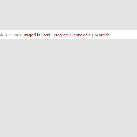
© 2010-2026
Trageri la Sorti
|
Program / Tehnologie
|
Acord de
confidentialitate
|
Termeni si conditii
|
Contact
|
193.189.98.18
RandomWinners.com
| Site securizat de