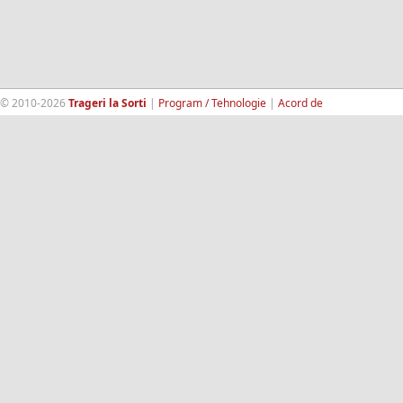
© 2010-2026
Trageri la Sorti
|
Program / Tehnologie
|
Acord de
confidentialitate
|
Termeni si conditii
|
Contact
|
193.189.98.18
RandomWinners.com
| Site securizat de