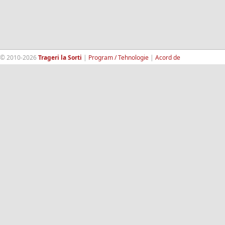
© 2010-2026
Trageri la Sorti
|
Program / Tehnologie
|
Acord de
confidentialitate
|
Termeni si conditii
|
Contact
|
193.189.98.18
RandomWinners.com
| Site securizat de