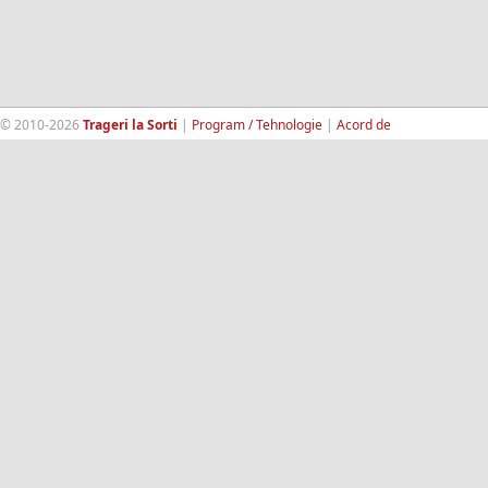
© 2010-2026
Trageri la Sorti
|
Program / Tehnologie
|
Acord de
confidentialitate
|
Termeni si conditii
|
Contact
|
193.189.98.18
RandomWinners.com
| Site securizat de