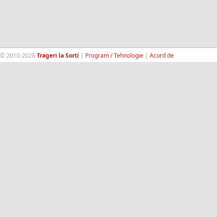
© 2010-2026
Trageri la Sorti
|
Program / Tehnologie
|
Acord de
confidentialitate
|
Termeni si conditii
|
Contact
|
193.189.98.18
RandomWinners.com
| Site securizat de