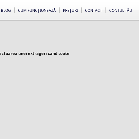
BLOG
CUM FUNCŢIONEAZĂ
PREŢURI
CONTACT
CONTUL TĂU
fectuarea unei extrageri cand toate