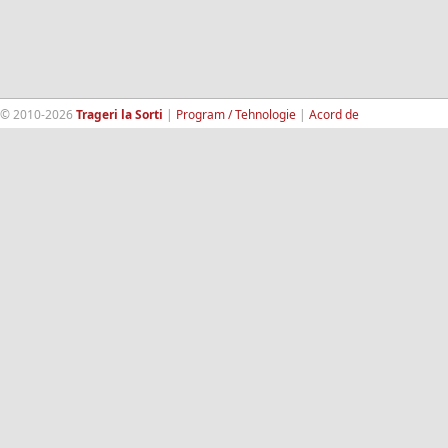
© 2010-2026
Trageri la Sorti
|
Program / Tehnologie
|
Acord de
confidentialitate
|
Termeni si conditii
|
Contact
|
193.189.98.18
RandomWinners.com
| Site securizat de