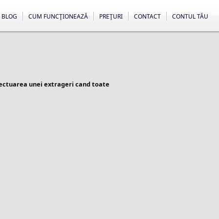
BLOG
CUM FUNCŢIONEAZĂ
PREŢURI
CONTACT
CONTUL TĂU
fectuarea unei extrageri cand toate