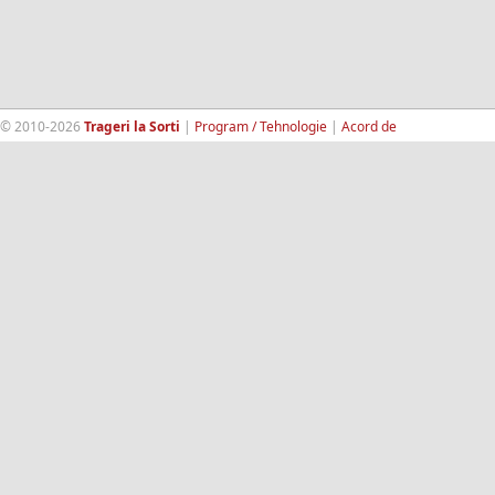
© 2010-2026
Trageri la Sorti
|
Program / Tehnologie
|
Acord de
confidentialitate
|
Termeni si conditii
|
Contact
|
193.189.98.18
RandomWinners.com
| Site securizat de