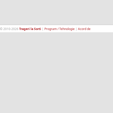
© 2010-2026
Trageri la Sorti
|
Program / Tehnologie
|
Acord de
confidentialitate
|
Termeni si conditii
|
Contact
|
193.189.98.18
RandomWinners.com
| Site securizat de