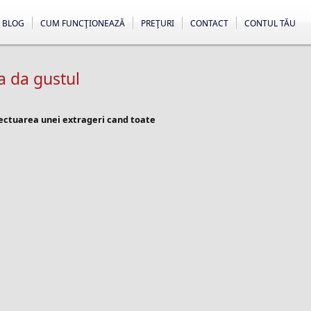
BLOG
CUM FUNCŢIONEAZĂ
PREŢURI
CONTACT
CONTUL TĂU
a da gustul
fectuarea unei extrageri cand toate