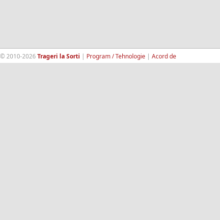
© 2010-2026
Trageri la Sorti
|
Program / Tehnologie
|
Acord de
confidentialitate
|
Termeni si conditii
|
Contact
|
193.189.98.18
RandomWinners.com
| Site securizat de