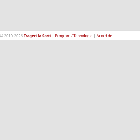
© 2010-2026
Trageri la Sorti
|
Program / Tehnologie
|
Acord de
confidentialitate
|
Termeni si conditii
|
Contact
|
193.189.98.18
RandomWinners.com
| Site securizat de