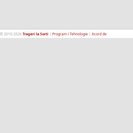
© 2010-2026
Trageri la Sorti
|
Program / Tehnologie
|
Acord de
confidentialitate
|
Termeni si conditii
|
Contact
|
193.189.98.18
RandomWinners.com
| Site securizat de