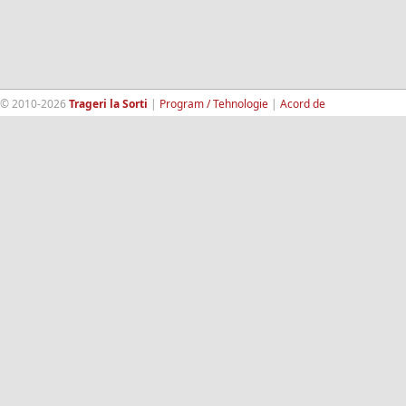
© 2010-2026
Trageri la Sorti
|
Program / Tehnologie
|
Acord de
confidentialitate
|
Termeni si conditii
|
Contact
|
193.189.98.18
RandomWinners.com
| Site securizat de