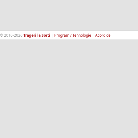
© 2010-2026
Trageri la Sorti
|
Program / Tehnologie
|
Acord de
confidentialitate
|
Termeni si conditii
|
Contact
|
193.189.98.18
RandomWinners.com
| Site securizat de