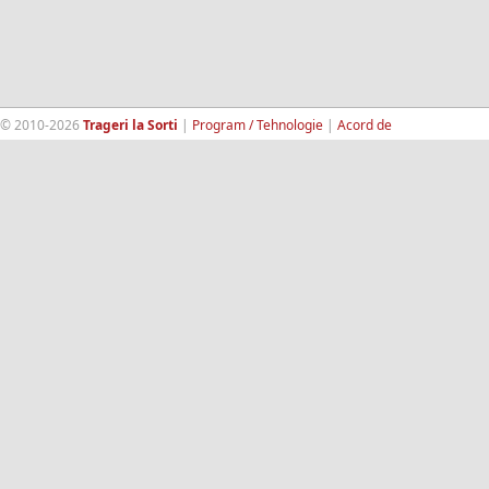
© 2010-2026
Trageri la Sorti
|
Program / Tehnologie
|
Acord de
confidentialitate
|
Termeni si conditii
|
Contact
|
193.189.98.18
RandomWinners.com
| Site securizat de