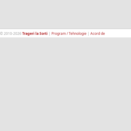
© 2010-2026
Trageri la Sorti
|
Program / Tehnologie
|
Acord de
confidentialitate
|
Termeni si conditii
|
Contact
|
193.189.98.18
RandomWinners.com
| Site securizat de