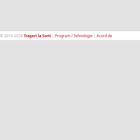
© 2010-2026
Trageri la Sorti
|
Program / Tehnologie
|
Acord de
confidentialitate
|
Termeni si conditii
|
Contact
|
193.189.98.18
RandomWinners.com
| Site securizat de