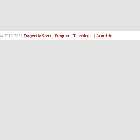
© 2010-2026
Trageri la Sorti
|
Program / Tehnologie
|
Acord de
confidentialitate
|
Termeni si conditii
|
Contact
|
193.189.98.18
RandomWinners.com
| Site securizat de