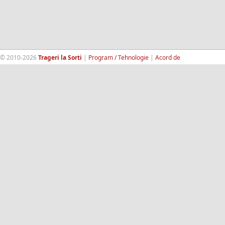
© 2010-2026
Trageri la Sorti
|
Program / Tehnologie
|
Acord de
confidentialitate
|
Termeni si conditii
|
Contact
|
193.189.98.18
RandomWinners.com
| Site securizat de